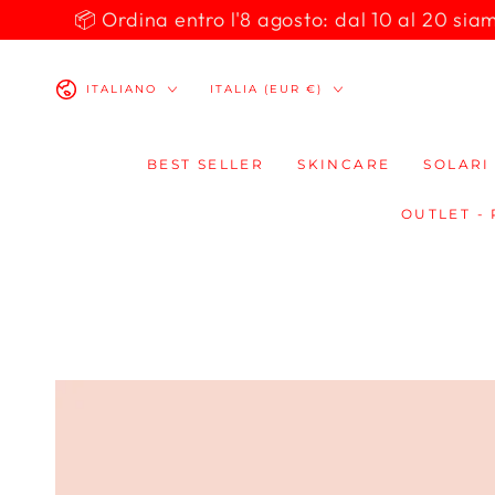
PASSA AL
📦 Ordina entro l'8 agosto: dal 10 al 20 siamo 
CONTENUTO
Lingua
Paese/Area
ITALIANO
ITALIA (EUR €)
geografica
BEST SELLER
SKINCARE
SOLARI
OUTLET -
PASSA ALLE
INFORMAZIONE
SUL PRODOTTO