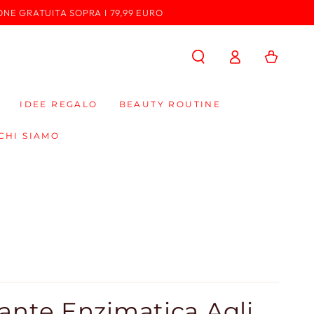
ONE GRATUITA SOPRA I 79,99 EURO
Accedi
Carello
IDEE REGALO
BEAUTY ROUTINE
CHI SIAMO
ante Enzimatica Agli