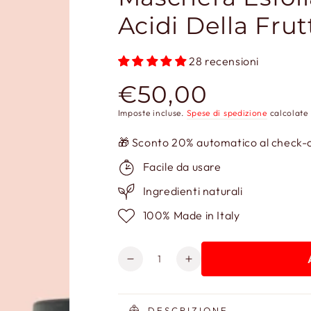
Acidi Della Fru
28 recensioni
€50,00
Prezzo
regolare
Imposte incluse.
Spese di spedizione
calcolate 
🎁 Sconto 20% automatico al check-ou
Facile da usare
Ingredienti naturali
100% Made in Italy
Quantità
Diminuisci
Aumenta
quantità
quantità
per
per
Maschera
Maschera
DESCRIZIONE