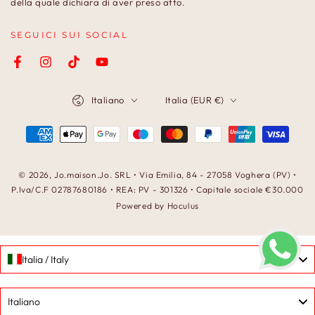
della quale dichiara di aver preso atto.
SEGUICI SUI SOCIAL
Facebook
Instagram
TikTok
YouTube
Lingua
Paese/Area
Italiano
Italia (EUR €)
geografica
Modalità
di
pagamento
© 2026,
Jo.maison.Jo
. SRL • Via Emilia, 84 - 27058 Voghera (PV) •
P.Iva/C.F 02787680186 • REA: PV - 301326 • Capitale sociale €30.000
Powered by Hoculus
Italia / Italy
Language
Italiano