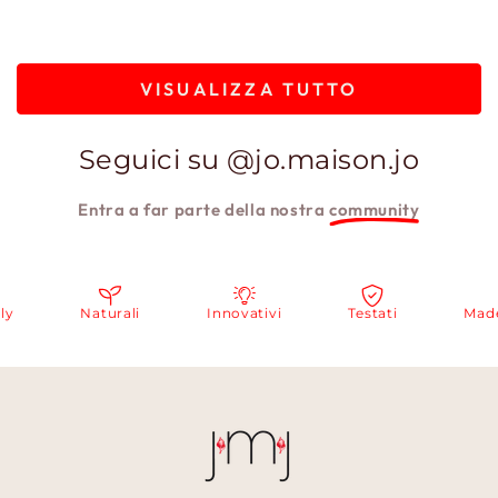
VISUALIZZA TUTTO
Seguici su @jo.maison.jo
Entra a far parte della nostra
community
Naturali
Innovativi
Testati
Made i