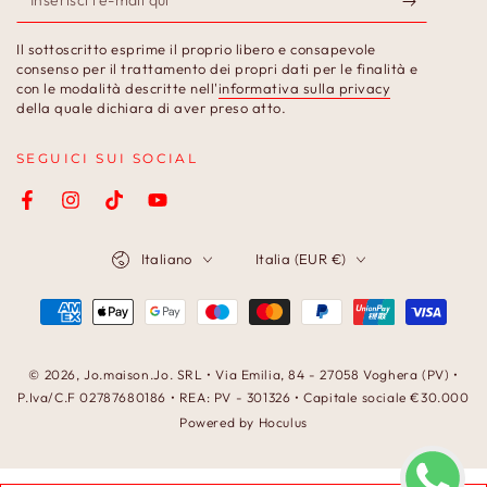
l'e-
Il sottoscritto esprime il proprio libero e consapevole
mail
consenso per il trattamento dei propri dati per le finalità e
con le modalità descritte nell'
informativa sulla privacy
qui
della quale dichiara di aver preso atto.
SEGUICI SUI SOCIAL
Facebook
Instagram
TikTok
YouTube
Lingua
Paese/Area
Italiano
Italia (EUR €)
geografica
Modalità
di
pagamento
© 2026,
Jo.maison.Jo
. SRL • Via Emilia, 84 - 27058 Voghera (PV) •
P.Iva/C.F 02787680186 • REA: PV - 301326 • Capitale sociale €30.000
Powered by Hoculus