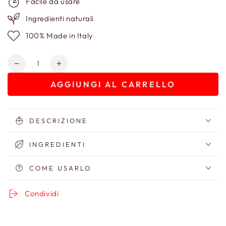
Facile da usare
Ingredienti naturali
100% Made in Italy
Quantità
Diminuisci
Aumenta
quantità
quantità
AGGIUNGI AL CARRELLO
per
per
Siero
Siero
Antiage
Antiage
Vassilissa
Vassilissa
DESCRIZIONE
2.0
2.0
INGREDIENTI
COME USARLO
Condividi