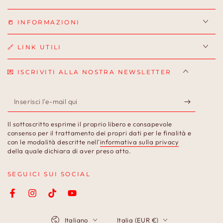
📒 INFORMAZIONI
🔗 LINK UTILI
💌 ISCRIVITI ALLA NOSTRA NEWSLETTER
Inserisci
l'e-
Il sottoscritto esprime il proprio libero e consapevole
mail
consenso per il trattamento dei propri dati per le finalità e
con le modalità descritte nell'
informativa sulla privacy
qui
della quale dichiara di aver preso atto.
SEGUICI SUI SOCIAL
Facebook
Instagram
TikTok
YouTube
Lingua
Paese/Area
Italiano
Italia (EUR €)