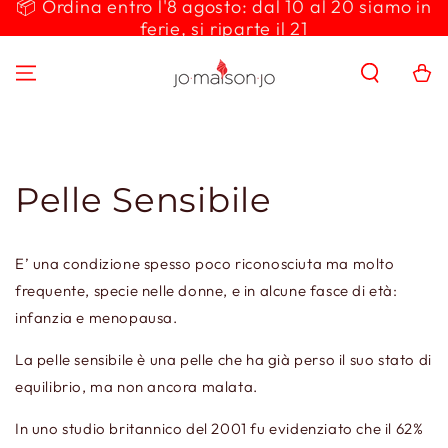
📦 Ordina entro l'8 agosto: dal 10 al 20 siamo in
PASSA AL
ferie, si riparte il 21
CONTENUTO
Carello
Pelle Sensibile
E’ una condizione spesso poco riconosciuta ma molto
frequente, specie nelle donne, e in alcune fasce di età:
infanzia e menopausa.
La pelle sensibile è una pelle che ha già perso il suo stato di
equilibrio, ma non ancora malata.
In uno studio britannico del 2001 fu evidenziato che il 62%