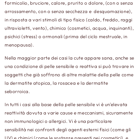
formicolio, bruciore, calore, prurito o dolore, (con o senza
arrossamento, con o senza secchezza e desquamazione),
in risposta a vari stimoli di tipo fisico (caldo, freddo, raggi
ultravioletti, vento), chimico (cosmetici, acqua, inquinanti),
psichici (stress) o ormonali (prima del ciclo mestruale, in
menopausa).
Nella maggior parte dei casi la cute appare sana, anche se
una condizione di pelle sensibile o reattiva si può trovare in
soggetti che già soffrono di altre malattie della pelle come
la dermatite atopica, la rosacea e la dermatite
seborroica.
In tutti i casi alla base della pelle sensibile vi è un'elevata
reattività dovuta a varie cause e meccanismi, sicuramente
non immunologici o allergici. Vi è una particolare
sensibilità nei confronti degli agenti esterni fisici (come gli
UV) e chimici (come le sostanze presenti nei cosmetici), e