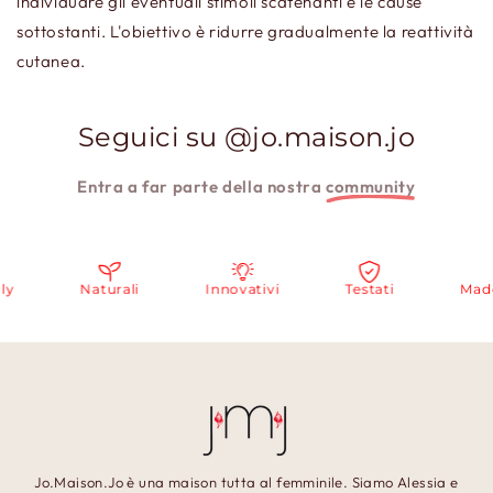
individuare gli eventuali stimoli scatenanti e le cause
sottostanti. L'obiettivo è ridurre gradualmente la reattività
cutanea.
Seguici su @jo.maison.jo
Entra a far parte della nostra
community
Naturali
Innovativi
Testati
Made i
Jo.Maison.Jo è una maison tutta al femminile. Siamo Alessia e