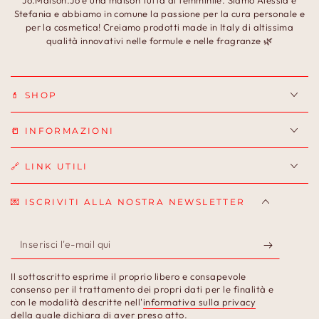
Jo.Maison.Jo è una maison tutta al femminile. Siamo Alessia e
Stefania e abbiamo in comune la passione per la cura personale e
per la cosmetica! Creiamo prodotti made in Italy di altissima
qualità innovativi nelle formule e nelle fragranze 🌿
💄 SHOP
📒 INFORMAZIONI
🔗 LINK UTILI
💌 ISCRIVITI ALLA NOSTRA NEWSLETTER
Inserisci
l'e-
Il sottoscritto esprime il proprio libero e consapevole
mail
consenso per il trattamento dei propri dati per le finalità e
con le modalità descritte nell'
informativa sulla privacy
qui
della quale dichiara di aver preso atto.