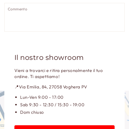
te
C
INVIA MESSAGGIO
Il nostro showroom
Questo sito è protetto da hCaptcha e applica le
Norme
Vieni a trovarci e ritira personalmente il tuo
sulla privacy
e i
Termini di servizio
di hCaptcha.
ordine. Ti aspettiamo!
📍Via Emilia, 84, 27058 Voghera PV
Lun-Ven 9:00 - 17:00
Sab 9:30 - 12:30 / 15:30 - 19:00
Dom chiuso