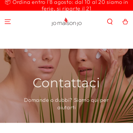
📦 Ordina entro l'8 agosto: dal 10 al 20 siamo in
PASSA AL
ferie, si riparte il 21
CONTENUTO
Carello
Contattaci
Domande o dubbi? Siamo qui per
aiutarti