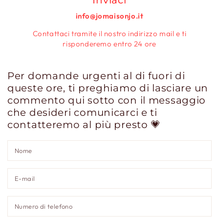
info@jomaisonjo.it
Contattaci tramite il nostro indirizzo mail e ti
risponderemo entro 24 ore
Per domande urgenti al di fuori di
queste ore, ti preghiamo di lasciare un
commento qui sotto con il messaggio
che desideri comunicarci e ti
contatteremo al più presto 💗
N
E
ma
*
N
di