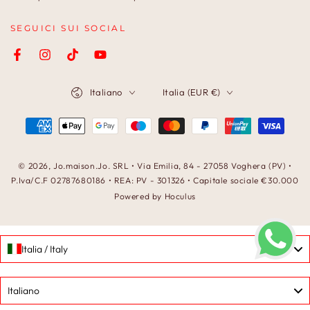
SEGUICI SUI SOCIAL
Facebook
Instagram
TikTok
YouTube
Lingua
Paese/Area
Italiano
Italia (EUR €)
geografica
Modalità
di
pagamento
© 2026,
Jo.maison.Jo
. SRL • Via Emilia, 84 - 27058 Voghera (PV) •
P.Iva/C.F 02787680186 • REA: PV - 301326 • Capitale sociale €30.000
Powered by Hoculus
Italia / Italy
Language
Italiano