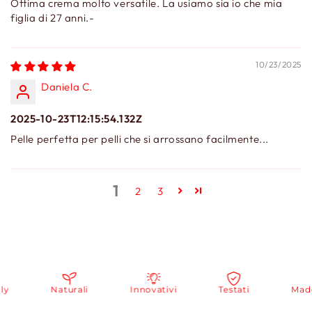
Ottima crema molto versatile. La usiamo sia io che mia
figlia di 27 anni.-
10/23/2025
Daniela C.
2025-10-23T12:15:54.132Z
Pelle perfetta per pelli che si arrossano facilmente...
1
2
3
Naturali
Innovativi
Testati
Made i