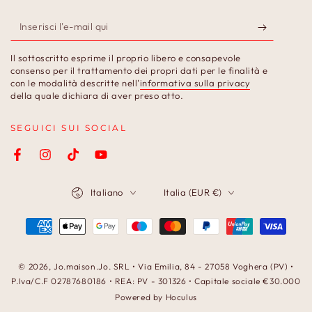
Inserisci
l'e-
Il sottoscritto esprime il proprio libero e consapevole
mail
consenso per il trattamento dei propri dati per le finalità e
con le modalità descritte nell'
informativa sulla privacy
qui
della quale dichiara di aver preso atto.
SEGUICI SUI SOCIAL
Facebook
Instagram
TikTok
YouTube
Lingua
Paese/Area
Italiano
Italia (EUR €)
geografica
Modalità
di
pagamento
© 2026,
Jo.maison.Jo
. SRL • Via Emilia, 84 - 27058 Voghera (PV) •
P.Iva/C.F 02787680186 • REA: PV - 301326 • Capitale sociale €30.000
Powered by Hoculus