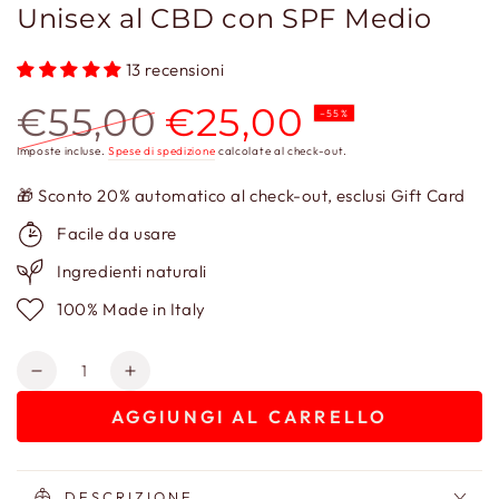
Unisex al CBD con SPF Medio
13 recensioni
€55,00
€25,00
–55%
Prezzo
Prezzo
Imposte incluse.
Spese di spedizione
calcolate al check-out.
regolare
scontato
🎁 Sconto 20% automatico al check-out, esclusi Gift Card
Facile da usare
Ingredienti naturali
100% Made in Italy
Quantità
Diminuisci
Aumenta
quantità
quantità
AGGIUNGI AL CARRELLO
per
per
Crema
Crema
Viso
Viso
Normalizzante
Normalizzante
DESCRIZIONE