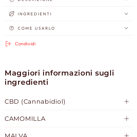
Unisex
Unisex
al
al
INGREDIENTI
CBD
CBD
con
con
COME USARLO
SPF
SPF
Medio
Medio
Condividi
Maggiori informazioni sugli
ingredienti
CBD (Cannabidiol)
CAMOMILLA
MALVA