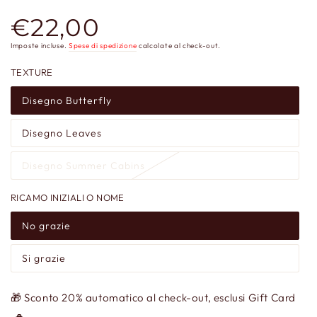
€22,00
Prezzo
regolare
Imposte incluse.
Spese di spedizione
calcolate al check-out.
TEXTURE
Disegno Butterfly
Disegno Leaves
Disegno Summer Cabins
RICAMO INIZIALI O NOME
No grazie
Si grazie
🎁 Sconto 20% automatico al check-out, esclusi Gift Card