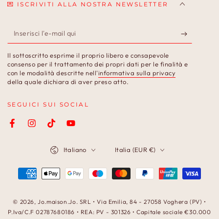
💌 ISCRIVITI ALLA NOSTRA NEWSLETTER
Inserisci
l'e-
Il sottoscritto esprime il proprio libero e consapevole
mail
consenso per il trattamento dei propri dati per le finalità e
con le modalità descritte nell'
informativa sulla privacy
qui
della quale dichiara di aver preso atto.
SEGUICI SUI SOCIAL
Facebook
Instagram
TikTok
YouTube
Lingua
Paese/Area
Italiano
Italia (EUR €)
geografica
Modalità
di
pagamento
© 2026,
Jo.maison.Jo
. SRL • Via Emilia, 84 - 27058 Voghera (PV) •
P.Iva/C.F 02787680186 • REA: PV - 301326 • Capitale sociale €30.000