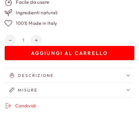
Facile da usare
Ingredienti naturali
100% Made in Italy
Quantità
Diminuisci
Aumenta
quantità
quantità
AGGIUNGI AL CARRELLO
per
per
Pochette
Pochette
fantasia
fantasia
in
in
DESCRIZIONE
cotone
cotone
MISURE
Condividi