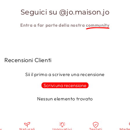
Seguici su @jo.maison.jo
Entra a far parte della nostra
community
Recensioni Clienti
Sii il primo a scrivere una recensione
Scrivi una recensione
Nessun elemento trovato
Naturali
Innovativi
Testati
Made in 