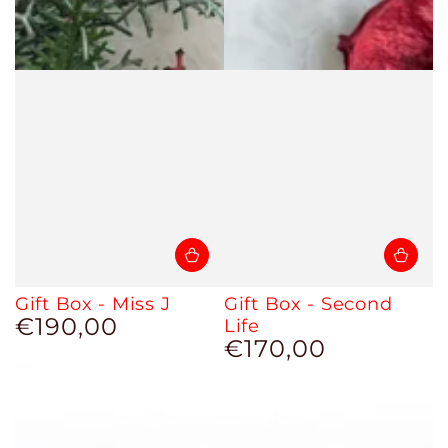
Gift Box - Miss J
Gift Box - Second
€190,00
Prezzo
Life
regolare
€170,00
Prezzo
regolare