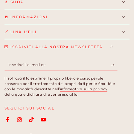
💄 SHOP
📒 INFORMAZIONI
🔗 LINK UTILI
💌 ISCRIVITI ALLA NOSTRA NEWSLETTER
Inserisci
l'e-
Il sottoscritto esprime il proprio libero e consapevole
mail
consenso per il trattamento dei propri dati per le finalità e
con le modalità descritte nell'
informativa sulla privacy
qui
della quale dichiara di aver preso atto.
SEGUICI SUI SOCIAL
Facebook
Instagram
TikTok
YouTube
Lingua
Paese/Area