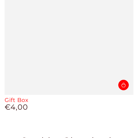
Gift Box
€4,00
Prezzo
regolare