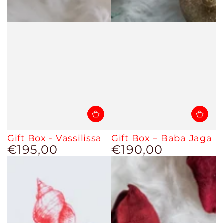
Gift Box - Vassilissa
Gift Box – Baba Jaga
€195,00
€190,00
Prezzo
Prezzo
regolare
regolare