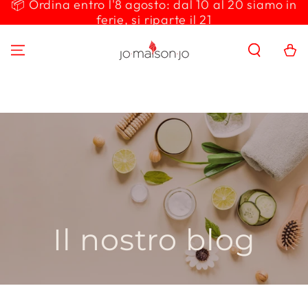
📦 Ordina entro l'8 agosto: dal 10 al 20 siamo in
PASSA AL
ferie, si riparte il 21
CONTENUTO
Carello
Il nostro blog