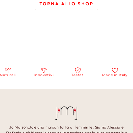
TORNA ALLO SHOP
Naturali
Innovativi
Testati
Made in Italy
Jo.Maison.Jo è una maison tutta al femminile. Siamo Alessia e
Stefania e abbiamo in comune la passione per la cura personale e