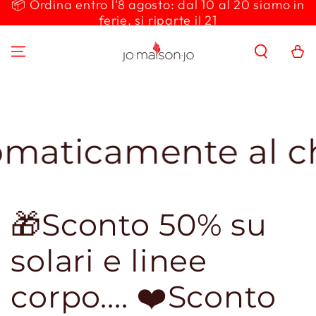
📦 Ordina entro l'8 agosto: dal 10 al 20 siamo in
PASSA AL
ferie, si riparte il 21
CONTENUTO
Carello
camente al checko
🎁Sconto 50% su
solari e linee
corpo.... ❤️Sconto