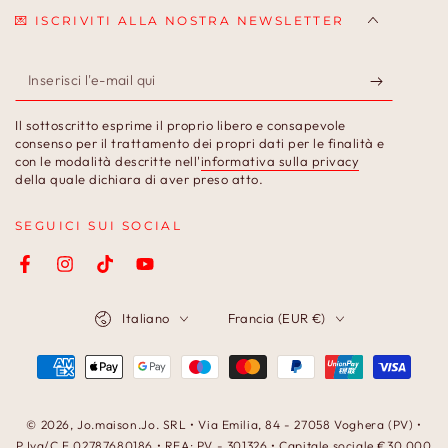
💌 ISCRIVITI ALLA NOSTRA NEWSLETTER
Inserisci
l'e-
Il sottoscritto esprime il proprio libero e consapevole
mail
consenso per il trattamento dei propri dati per le finalità e
con le modalità descritte nell'
informativa sulla privacy
qui
della quale dichiara di aver preso atto.
SEGUICI SUI SOCIAL
Facebook
Instagram
TikTok
YouTube
Lingua
Paese/Area
Italiano
Francia (EUR €)
geografica
Modalità
di
pagamento
© 2026,
Jo.maison.Jo
. SRL • Via Emilia, 84 - 27058 Voghera (PV) •
P.Iva/C.F 02787680186 • REA: PV - 301326 • Capitale sociale €30.000