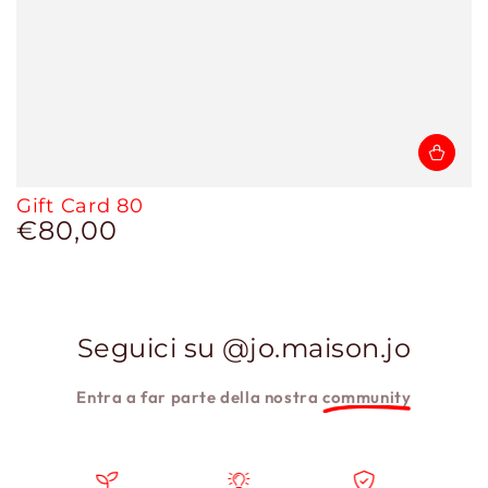
Gift Card 80
€80,00
Prezzo
regolare
Seguici su @jo.maison.jo
Entra a far parte della nostra
community