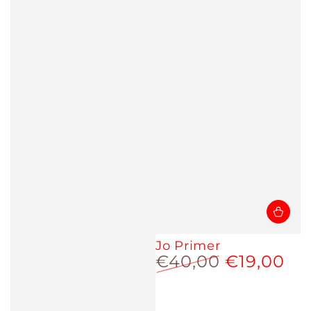
Jo Primer
€40,00
€19,00
Prezzo
Prezzo
regolare
scontato