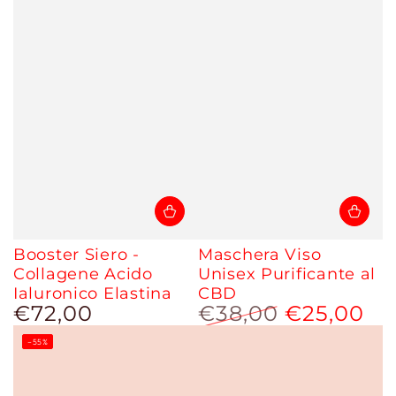
Booster Siero -
Maschera Viso
Collagene Acido
Unisex Purificante al
Ialuronico Elastina
CBD
€72,00
€38,00
€25,00
Prezzo
regolare
Prezzo
Prezzo
–55%
regolare
scontato