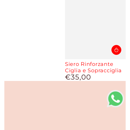
Siero Rinforzante
Ciglia e Sopracciglia
€35,00
Prezzo
regolare