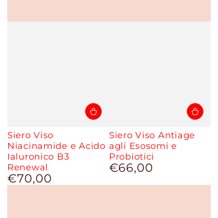
Siero Viso
Siero Viso Antiage
Niacinamide e Acido
agli Esosomi e
Ialuronico B3
Probiotici
€66,00
Renewal
Prezzo
€70,00
regolare
Prezzo
regolare