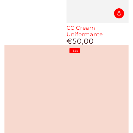
CC Cream
Uniformante
€50,00
Prezzo
regolare
–53%