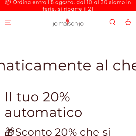
📦 Ordina entro l'8 agosto: dal 10 al 20 siamo in
PASSA AL
ferie, si riparte il 21
CONTENUTO
Carello
ente al checkout
Il tuo 20%
automatico
🎁Sconto 20% che si