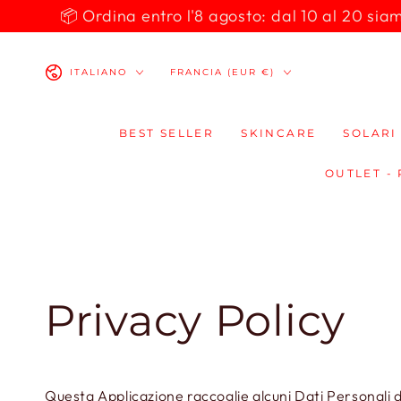
PASSA AL
📦 Ordina entro l'8 agosto: dal 10 al 20 siamo 
CONTENUTO
Lingua
Paese/Area
ITALIANO
FRANCIA (EUR €)
geografica
BEST SELLER
SKINCARE
SOLARI
OUTLET -
Privacy Policy
Questa Applicazione raccoglie alcuni Dati Personali d