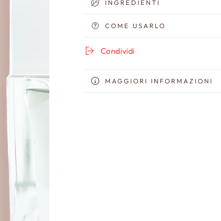
INGREDIENTI
alla
alla
Bava
Bava
COME USARLO
di
di
Lumaca
Lumaca
Condividi
MAGGIORI INFORMAZIONI
VISUALIZZA IMMAGINI