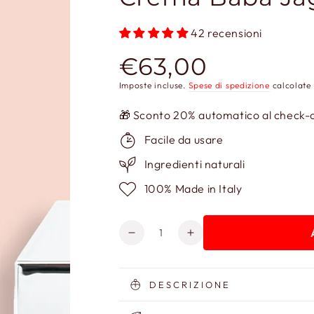
42 recensioni
€63,00
Prezzo
regolare
Imposte incluse.
Spese di spedizione
calcolate 
🎁 Sconto 20% automatico al check-ou
Facile da usare
Ingredienti naturali
100% Made in Italy
Quantità
Diminuisci
Aumenta
quantità
quantità
per
per
Crema
Crema
DESCRIZIONE
Baba
Baba
Jaga
Jaga