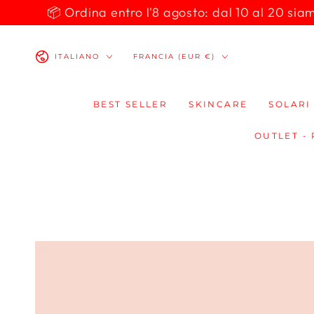
PASSA AL
📦 Ordina entro l'8 agosto: dal 10 al 20 siamo 
CONTENUTO
Lingua
Paese/Area
ITALIANO
FRANCIA (EUR €)
geografica
BEST SELLER
SKINCARE
SOLARI
OUTLET -
PASSA ALLE
INFORMAZIONE
SUL PRODOTTO