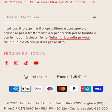
💌 ISCRIVITI ALLA NOSTRA NEWSLETTER
Inserisci
l'e-
Il sottoscritto esprime il proprio libero e consapevole
mail
consenso per il trattamento dei propri dati per le finalità e
con le modalità descritte nell'
informativa sulla privacy
qui
della quale dichiara di aver preso atto.
SEGUICI SUI SOCIAL
Facebook
Instagram
TikTok
YouTube
Lingua
Paese/Area
Italiano
Francia (EUR €)
geografica
Modalità
di
pagamento
© 2026,
Jo.maison.Jo
. SRL • Via Emilia, 84 - 27058 Voghera (PV) •
P.Iva/C.F 02787680186 • REA: PV - 301326 • Capitale sociale €30.000