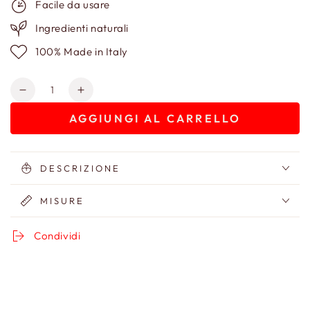
Facile da usare
Ingredienti naturali
100% Made in Italy
Quantità
Diminuisci
Aumenta
quantità
quantità
AGGIUNGI AL CARRELLO
per
per
Bag
Bag
in
in
Toile
Toile
DESCRIZIONE
de
de
Jouy
Jouy
MISURE
Condividi