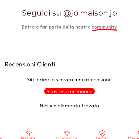
Seguici su @jo.maison.jo
Entra a far parte della nostra
community
Recensioni Clienti
Sii il primo a scrivere una recensione
Scrivi una recensione
Nessun elemento trovato
Naturali
Innovativi
Testati
Made in 