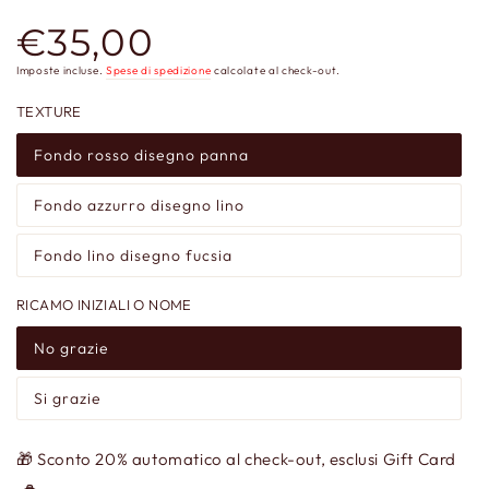
€35,00
Prezzo
regolare
Imposte incluse.
Spese di spedizione
calcolate al check-out.
TEXTURE
Fondo rosso disegno panna
Fondo azzurro disegno lino
Fondo lino disegno fucsia
RICAMO INIZIALI O NOME
No grazie
Si grazie
🎁 Sconto 20% automatico al check-out, esclusi Gift Card