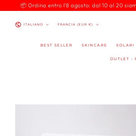
PASSA AL
📦 Ordina entro l'8 agosto: dal 10 al 20 siamo 
CONTENUTO
Lingua
Paese/Area
ITALIANO
FRANCIA (EUR €)
geografica
BEST SELLER
SKINCARE
SOLARI
OUTLET -
PASSA ALLE
INFORMAZIONE
SUL PRODOTTO