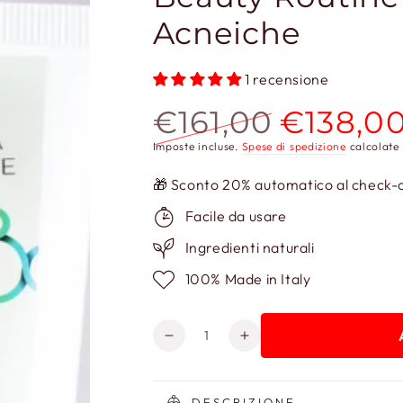
Acneiche
1 recensione
€161,00
€138,0
Prezzo
Prezzo
Imposte incluse.
Spese di spedizione
calcolate 
regolare
scontato
🎁 Sconto 20% automatico al check-ou
Facile da usare
Ingredienti naturali
100% Made in Italy
Quantità
Diminuisci
Aumenta
quantità
quantità
per
per
Beauty
Beauty
DESCRIZIONE