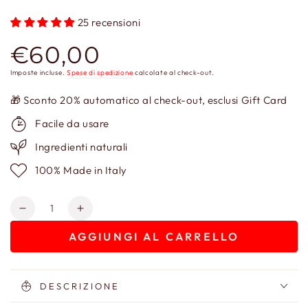
25 recensioni
€60,00
Prezzo
regolare
Imposte incluse.
Spese di spedizione
calcolate al check-out.
🎁 Sconto 20% automatico al check-out, esclusi Gift Card
Facile da usare
Ingredienti naturali
100% Made in Italy
Quantità
Diminuisci
Aumenta
quantità
quantità
AGGIUNGI AL CARRELLO
per
per
Cerere
Cerere
Crema
Crema
alle
alle
DESCRIZIONE
Ceramidi
Ceramidi