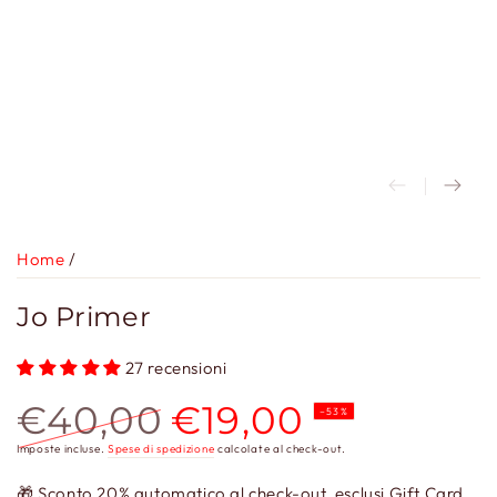
Home
/
Jo Primer
27 recensioni
€40,00
€19,00
–53%
Prezzo
Prezzo
Imposte incluse.
Spese di spedizione
calcolate al check-out.
regolare
scontato
🎁 Sconto 20% automatico al check-out, esclusi Gift Card