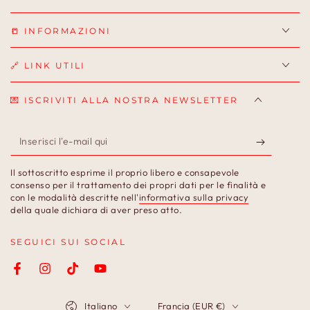
📒 INFORMAZIONI
🔗 LINK UTILI
💌 ISCRIVITI ALLA NOSTRA NEWSLETTER
Inserisci
l'e-
Il sottoscritto esprime il proprio libero e consapevole
mail
consenso per il trattamento dei propri dati per le finalità e
con le modalità descritte nell'
informativa sulla privacy
qui
della quale dichiara di aver preso atto.
SEGUICI SUI SOCIAL
Facebook
Instagram
TikTok
YouTube
Lingua
Paese/Area
Italiano
Francia (EUR €)