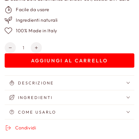
Facile da usare
Ingredienti naturali
100% Made in Italy
Quantità
Diminuisci
Aumenta
quantità
quantità
AGGIUNGI AL CARRELLO
per
per
Jo
Jo
Primer
Primer
DESCRIZIONE
INGREDIENTI
COME USARLO
Condividi