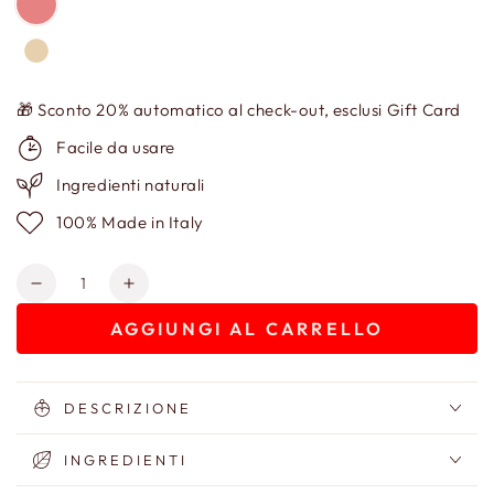
🎁 Sconto 20% automatico al check-out, esclusi Gift Card
Facile da usare
Ingredienti naturali
100% Made in Italy
Quantità
Diminuisci
Aumenta
quantità
quantità
AGGIUNGI AL CARRELLO
per
per
Lip
Lip
Gloss
Gloss
DESCRIZIONE
INGREDIENTI