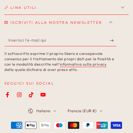
🔗 LINK UTILI
💌 ISCRIVITI ALLA NOSTRA NEWSLETTER
Inserisci
l'e-
Il sottoscritto esprime il proprio libero e consapevole
mail
consenso per il trattamento dei propri dati per le finalità e
con le modalità descritte nell'
informativa sulla privacy
qui
della quale dichiara di aver preso atto.
SEGUICI SUI SOCIAL
Facebook
Instagram
TikTok
YouTube
Lingua
Paese/Area
Italiano
Francia (EUR €)
geografica
Modalità