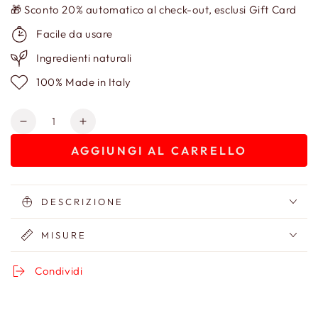
🎁 Sconto 20% automatico al check-out, esclusi Gift Card
Facile da usare
Ingredienti naturali
100% Made in Italy
Quantità
Diminuisci
Aumenta
quantità
quantità
AGGIUNGI AL CARRELLO
per
per
Pochette
Pochette
in
in
Toile
Toile
DESCRIZIONE
de
de
Jouy
Jouy
MISURE
Condividi