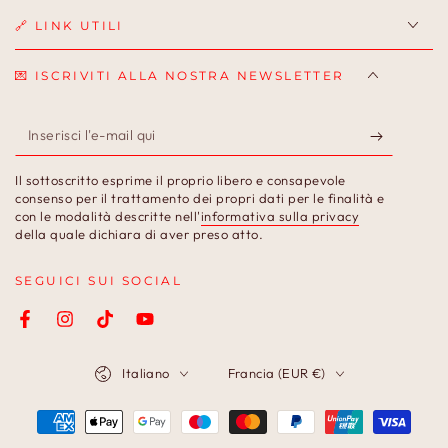
🔗 LINK UTILI
💌 ISCRIVITI ALLA NOSTRA NEWSLETTER
Inserisci
l'e-
Il sottoscritto esprime il proprio libero e consapevole
mail
consenso per il trattamento dei propri dati per le finalità e
con le modalità descritte nell'
informativa sulla privacy
qui
della quale dichiara di aver preso atto.
SEGUICI SUI SOCIAL
Facebook
Instagram
TikTok
YouTube
Lingua
Paese/Area
Italiano
Francia (EUR €)
geografica
Modalità