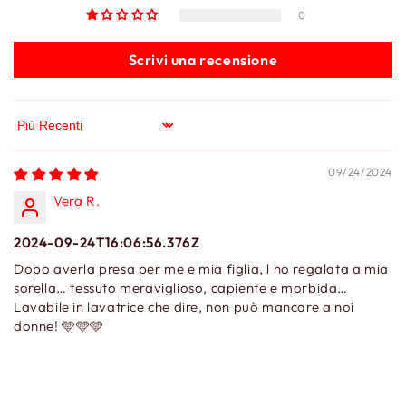
0
Scrivi una recensione
Sort by
09/24/2024
Vera R.
2024-09-24T16:06:56.376Z
Dopo averla presa per me e mia figlia, l ho regalata a mia
sorella… tessuto meraviglioso, capiente e morbida…
Lavabile in lavatrice che dire, non può mancare a noi
donne! 🩵🩵🩵