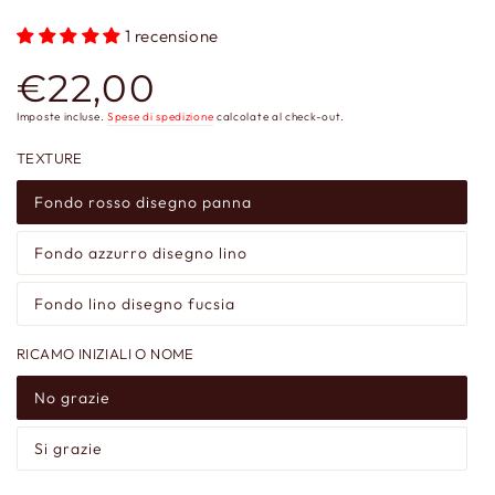
1 recensione
€22,00
Prezzo
regolare
Imposte incluse.
Spese di spedizione
calcolate al check-out.
TEXTURE
Fondo rosso disegno panna
Fondo azzurro disegno lino
Fondo lino disegno fucsia
RICAMO INIZIALI O NOME
No grazie
Si grazie