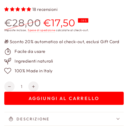
18 recensioni
€28,00
€17,50
–38%
Prezzo
Prezzo
Imposte incluse.
Spese di spedizione
calcolate al check-out.
regolare
scontato
🎁 Sconto 20% automatico al check-out, esclusi Gift Card
Facile da usare
Ingredienti naturali
100% Made in Italy
Quantità
Diminuisci
Aumenta
quantità
quantità
AGGIUNGI AL CARRELLO
per
per
Crema
Crema
Mani
Mani
Nutriente
Nutriente
DESCRIZIONE
Seta
Seta