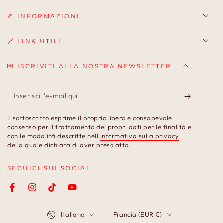
📒 INFORMAZIONI
🔗 LINK UTILI
💌 ISCRIVITI ALLA NOSTRA NEWSLETTER
Inserisci
l'e-
Il sottoscritto esprime il proprio libero e consapevole
mail
consenso per il trattamento dei propri dati per le finalità e
con le modalità descritte nell'
informativa sulla privacy
qui
della quale dichiara di aver preso atto.
SEGUICI SUI SOCIAL
Facebook
Instagram
TikTok
YouTube
Lingua
Paese/Area
Italiano
Francia (EUR €)
geografica