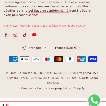
Le soussigné exprime son consentement libre et éclairé au
email
traitement de ses données aux fins et selon les modalités
décrites dans la
politique de confidentialité
dont il déclare
ici
avoir pris connaissance.
SUIVEZ-NOUS SUR LES RÉSEAUX SOCIAUX
Facebook
Instagram
TikTok
YouTube
Langue
Pays/région
Français
France (EUR €)
Modes
de
paiement
© 2026,
Jo.maison.Jo
. SRL • Via Emilia, 84 - 27058 Voghera (PV) •
Numéro TVA/CF 02787680186 • REA: PV - 301326 • Capital social
€30.000
Commerce électronique propulsé par Shopify