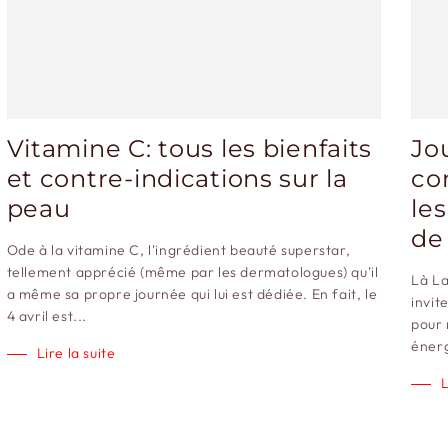
Vitamine C: tous les bienfaits
Jo
et contre-indications sur la
co
peau
les
de
Ode à la vitamine C, l'ingrédient beauté superstar,
tellement apprécié (même par les dermatologues) qu'il
Là La
a même sa propre journée qui lui est dédiée. En fait, le
invit
4 avril est...
pour 
énerg
Lire la suite
L