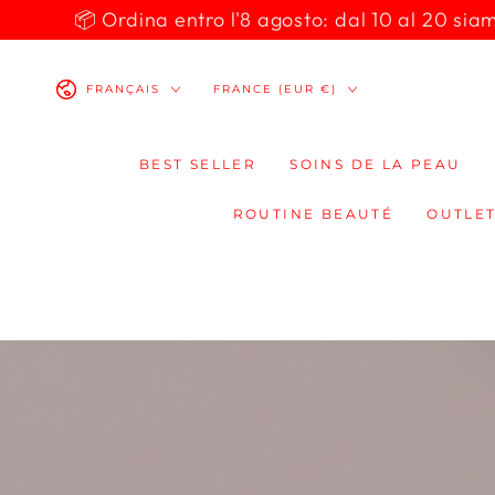
IGNORER LE
📦 Ordina entro l'8 agosto: dal 10 al 20 siamo 
CONTENU
Langue
Pays/région
FRANÇAIS
FRANCE (EUR €)
BEST SELLER
SOINS DE LA PEAU
ROUTINE BEAUTÉ
OUTLET