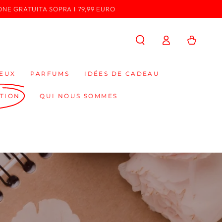
ONE GRATUITA SOPRA I 79,99 EURO
Panier
Connexion
EUX
PARFUMS
IDÉES DE CADEAU
TION
QUI NOUS SOMMES