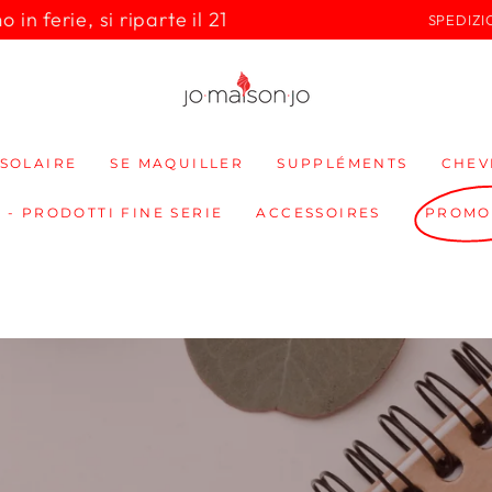
in ferie, si riparte il 21
SPEDIZI
SOLAIRE
SE MAQUILLER
SUPPLÉMENTS
CHEV
 - PRODOTTI FINE SERIE
ACCESSOIRES
PROMO