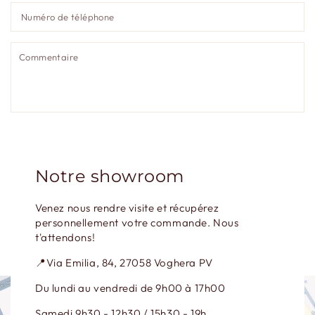
N
d
té
C
ENVOYER LE MESSAGE
Notre showroom
Ce site est protégé par hCaptcha, et la
Politique de
Venez nous rendre visite et récupérez
confidentialité
et les
Conditions de service
de hCaptcha
personnellement votre commande. Nous
s’appliquent.
t'attendons!
📍Via Emilia, 84, 27058 Voghera PV
Du lundi au vendredi de 9h00 à 17h00
Samedi 9h30 - 12h30 / 15h30 - 19h