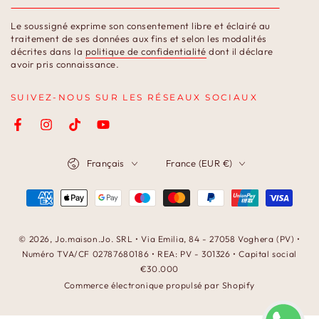
votre
Le soussigné exprime son consentement libre et éclairé au
email
traitement de ses données aux fins et selon les modalités
décrites dans la
politique de confidentialité
dont il déclare
ici
avoir pris connaissance.
SUIVEZ-NOUS SUR LES RÉSEAUX SOCIAUX
Facebook
Instagram
TikTok
YouTube
Langue
Pays/région
Français
France (EUR €)
Modes
de
paiement
© 2026,
Jo.maison.Jo
. SRL • Via Emilia, 84 - 27058 Voghera (PV) •
Numéro TVA/CF 02787680186 • REA: PV - 301326 • Capital social
€30.000
Commerce électronique propulsé par Shopify