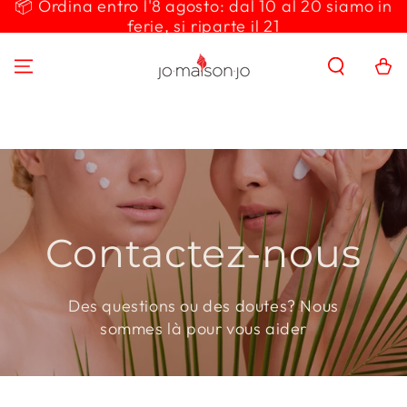
📦 Ordina entro l'8 agosto: dal 10 al 20 siamo in
IGNORER LE
ferie, si riparte il 21
CONTENU
Panier
Contactez-nous
Des questions ou des doutes? Nous
sommes là pour vous aider