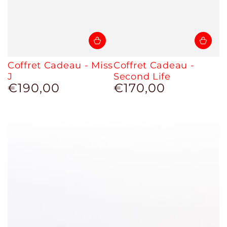
Coffret Cadeau - Miss
Coffret Cadeau -
J
Second Life
€190,00
€170,00
Prix
Prix
normal
normal