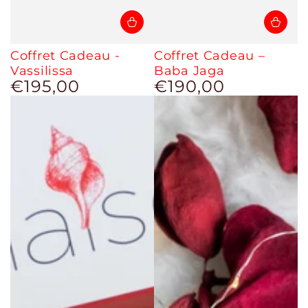
Coffret Cadeau -
Coffret Cadeau –
Vassilissa
Baba Jaga
€195,00
€190,00
Prix
Prix
normal
normal