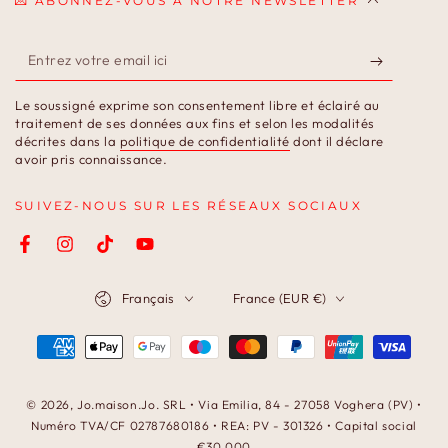
💌 ABONNEZ-VOUS À NOTRE NEWSLETTER
Entrez
votre
Le soussigné exprime son consentement libre et éclairé au
email
traitement de ses données aux fins et selon les modalités
décrites dans la
politique de confidentialité
dont il déclare
ici
avoir pris connaissance.
SUIVEZ-NOUS SUR LES RÉSEAUX SOCIAUX
Facebook
Instagram
TikTok
YouTube
Langue
Pays/région
Français
France (EUR €)
Modes
de
paiement
© 2026,
Jo.maison.Jo
. SRL • Via Emilia, 84 - 27058 Voghera (PV) •
Numéro TVA/CF 02787680186 • REA: PV - 301326 • Capital social
€30.000