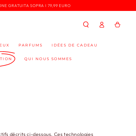
ONE GRATUITA SOPRA I 79,99 EURO
Connexion
Panier
EUX
PARFUMS
IDÉES DE CADEAU
TION
QUI NOUS SOMMES
tifs décrits ci-dessous. Ces technologies