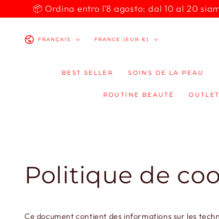
IGNORER LE
📦 Ordina entro l'8 agosto: dal 10 al 20 siamo 
CONTENU
Langue
Pays/région
FRANÇAIS
FRANCE (EUR €)
BEST SELLER
SOINS DE LA PEAU
ROUTINE BEAUTÉ
OUTLET
Politique de co
Ce document contient des informations sur les techno