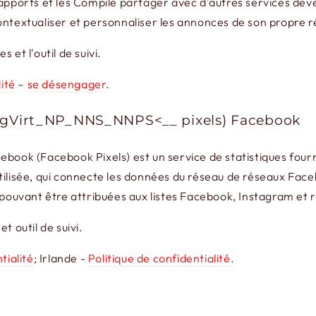
es rapports et les Compile partager avec d'autres services d
ontextualiser et personnaliser les annonces de son propre ré
et l'outil de suivi.
lité
–
se désengager
.
__gVirt_NP_NNS_NNPS<__ pixels) Facebook
ebook (Facebook Pixels) est un service de statistiques four
utilisée, qui connecte les données du réseau de réseaux Fa
s pouvant être attribuées aux listes Facebook, Instagram et 
t outil de suivi.
tialité
; Irlande -
Politique de confidentialité
.