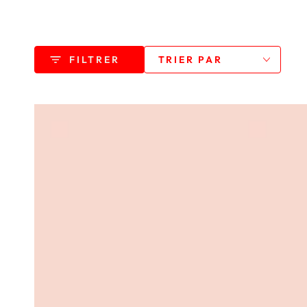
FILTRER
TRIER PAR
Masque
Masque
Exfoliant
effet
Enzymatique
liftant
aux
Vassilissa
Acides
de
Fruits
-
AHA