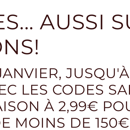
S... AUSSI 
ONS!
 JANVIER, JUSQU'
C LES CODES SA
AISON À 2,99€ PO
 MOINS DE 150€