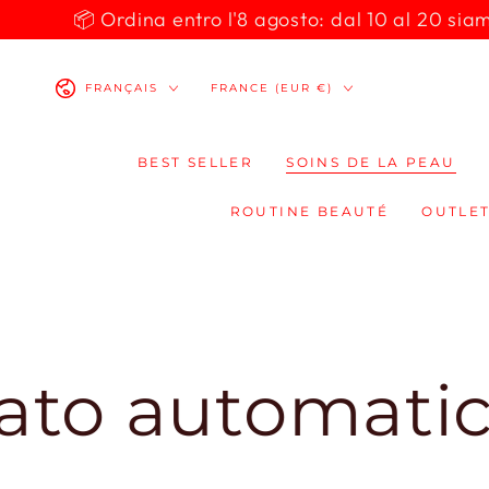
IGNORER LE
📦 Ordina entro l'8 agosto: dal 10 al 20 siamo 
CONTENU
Langue
Pays/région
FRANÇAIS
FRANCE (EUR €)
BEST SELLER
SOINS DE LA PEAU
ROUTINE BEAUTÉ
OUTLET
automaticamen