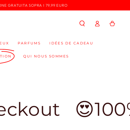
ONE GRATUITA SOPRA I 79,99 EURO
Connexion
Panier
EUX
PARFUMS
IDÉES DE CADEAU
TION
QUI NOUS SOMMES
ut
😍100% Made