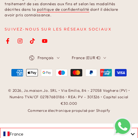
email
traitement de ses données aux fins et selon les modalités
décrites dans la
politique de confidentialité
dont il déclare
ici
avoir pris connaissance.
SUIVEZ-NOUS SUR LES RÉSEAUX SOCIAUX
Facebook
Instagram
TikTok
YouTube
Langue
Pays/région
Français
France (EUR €)
Modes
de
paiement
© 2026,
Jo.maison.Jo
. SRL • Via Emilia, 84 - 27058 Voghera (PV) •
Numéro TVA/CF 02787680186 • REA: PV - 301326 • Capital social
€30.000
Commerce électronique propulsé par Shopify
France