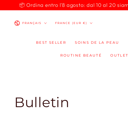
IGNORER LE
📦 Ordina entro l'8 agosto: dal 10 al 20 siamo 
CONTENU
Langue
Pays/région
FRANÇAIS
FRANCE (EUR €)
BEST SELLER
SOINS DE LA PEAU
ROUTINE BEAUTÉ
OUTLET
Bulletin