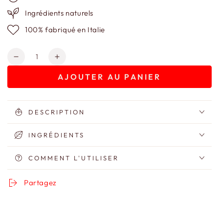
Ingrédients naturels
100% fabriqué en Italie
Quantité
Réduire
Augmenter
la
la
AJOUTER AU PANIER
quantité
quantité
de
de
Hydroparfum
Hydroparfum
-
-
DESCRIPTION
Eau
Eau
De
De
INGRÉDIENTS
Parfum
Parfum
-
-
COMMENT L'UTILISER
Parfum
Parfum
sans
sans
Partagez
alcool
alcool