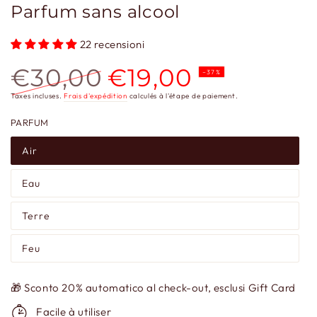
Parfum sans alcool
22 recensioni
€30,00
€19,00
–37%
Prix
Prix
Taxes incluses.
Frais d'expédition
calculés à l'étape de paiement.
normal
de
PARFUM
vente
Air
Eau
Terre
Feu
🎁 Sconto 20% automatico al check-out, esclusi Gift Card
Facile à utiliser