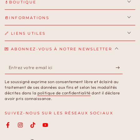
💄BOUTIQUE
📒INFORMATIONS
🔗 LIENS UTILES
💌 ABONNEZ-VOUS À NOTRE NEWSLETTER
Entrez
votre
Le soussigné exprime son consentement libre et éclairé au
email
traitement de ses données aux fins et selon les modalités
décrites dans la
politique de confidentialité
dont il déclare
ici
avoir pris connaissance.
SUIVEZ-NOUS SUR LES RÉSEAUX SOCIAUX
Facebook
Instagram
TikTok
YouTube
Langue
Pays/région