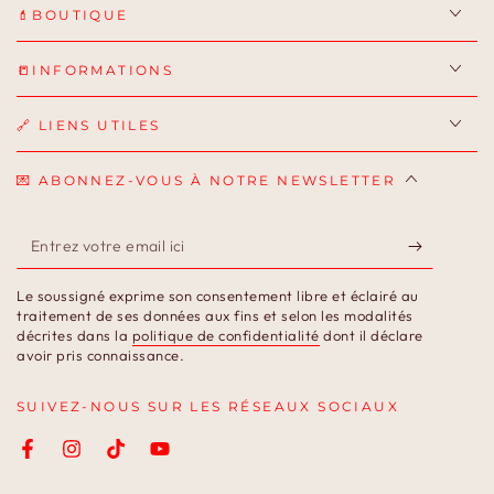
💄BOUTIQUE
📒INFORMATIONS
🔗 LIENS UTILES
💌 ABONNEZ-VOUS À NOTRE NEWSLETTER
Entrez
votre
Le soussigné exprime son consentement libre et éclairé au
email
traitement de ses données aux fins et selon les modalités
décrites dans la
politique de confidentialité
dont il déclare
ici
avoir pris connaissance.
SUIVEZ-NOUS SUR LES RÉSEAUX SOCIAUX
Facebook
Instagram
TikTok
YouTube