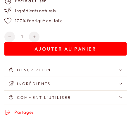
Facile à utiliser
Ingrédients naturels
100% fabriqué en Italie
Quantité
Réduire
Augmenter
la
la
AJOUTER AU PANIER
quantité
quantité
de
de
Sérum
Sérum
Anti-
Anti-
DESCRIPTION
Âge
Âge
Vassilissa
Vassilissa
INGRÉDIENTS
COMMENT L'UTILISER
Partagez