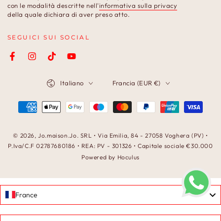
con le modalità descritte nell'
informativa sulla privacy
qui
della quale dichiara di aver preso atto.
SEGUICI SUI SOCIAL
Facebook
Instagram
TikTok
YouTube
Lingua
Paese/Area
Italiano
Francia (EUR €)
geografica
Modalità
di
pagamento
© 2026,
Jo.maison.Jo
. SRL • Via Emilia, 84 - 27058 Voghera (PV) •
P.Iva/C.F 02787680186 • REA: PV - 301326 • Capitale sociale €30.000
Powered by Hoculus
France
Language