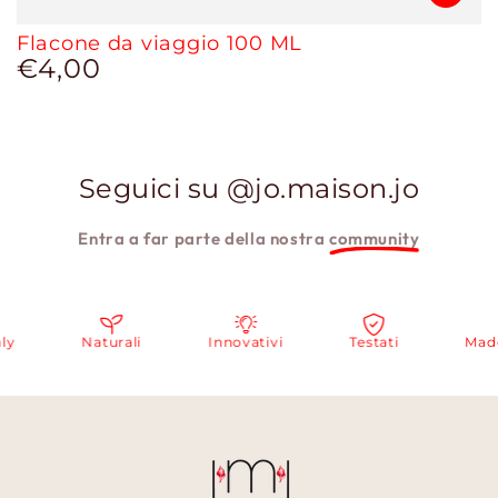
Flacone da viaggio 100 ML
€4,00
Prezzo
regolare
Seguici su @jo.maison.jo
Entra a far parte della nostra
community
y
Naturali
Innovativi
Testati
Made 