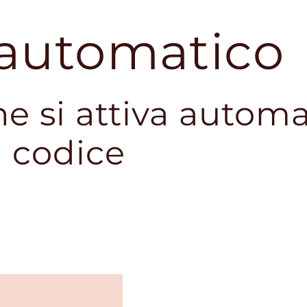
 automatico
e si attiva autom
 codice