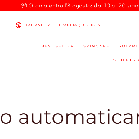
PASSA AL
📦 Ordina entro l'8 agosto: dal 10 al 20 siamo 
CONTENUTO
Lingua
Paese/Area
ITALIANO
FRANCIA (EUR €)
geografica
BEST SELLER
SKINCARE
SOLARI
OUTLET -
ticamente al 