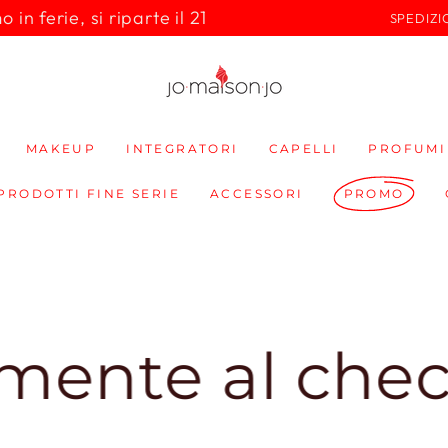
in ferie, si riparte il 21
SPEDIZI
MAKEUP
INTEGRATORI
CAPELLI
PROFUMI
 PRODOTTI FINE SERIE
ACCESSORI
PROMO
checkout
😍10