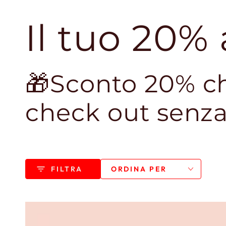
Il tuo 20%
🎁Sconto 20% ch
check out senza
FILTRA
ORDINA PER
Olio
Olio
Solare
Solare