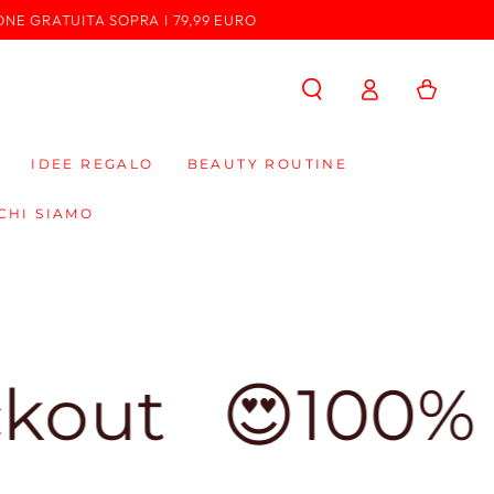
ONE GRATUITA SOPRA I 79,99 EURO
Accedi
Carello
IDEE REGALO
BEAUTY ROUTINE
CHI SIAMO
0% Made in Ita