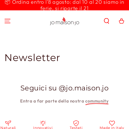
📦 Ordina entro l'8 agosto: dal 10 al 20 siamo in
PASSA AL
ferie, si riparte il 21
CONTENUTO
Carello
Newsletter
Seguici su @jo.maison.jo
Entra a far parte della nostra
community
Naturali
Innovativi
Testati
Made in Italy