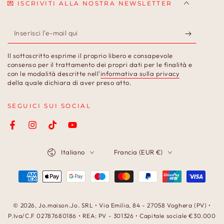
💌 ISCRIVITI ALLA NOSTRA NEWSLETTER
Inserisci
l'e-
Il sottoscritto esprime il proprio libero e consapevole
mail
consenso per il trattamento dei propri dati per le finalità e
con le modalità descritte nell'
informativa sulla privacy
qui
della quale dichiara di aver preso atto.
SEGUICI SUI SOCIAL
Facebook
Instagram
TikTok
YouTube
Lingua
Paese/Area
Italiano
Francia (EUR €)
geografica
Modalità
di
pagamento
© 2026,
Jo.maison.Jo
. SRL • Via Emilia, 84 - 27058 Voghera (PV) •
P.Iva/C.F 02787680186 • REA: PV - 301326 • Capitale sociale €30.000