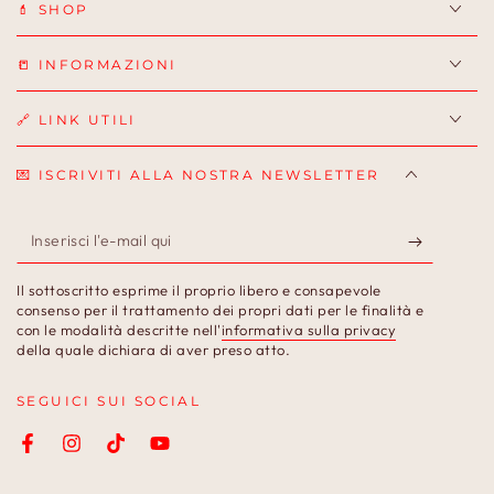
💄 SHOP
📒 INFORMAZIONI
🔗 LINK UTILI
💌 ISCRIVITI ALLA NOSTRA NEWSLETTER
Inserisci
l'e-
Il sottoscritto esprime il proprio libero e consapevole
mail
consenso per il trattamento dei propri dati per le finalità e
con le modalità descritte nell'
informativa sulla privacy
qui
della quale dichiara di aver preso atto.
SEGUICI SUI SOCIAL
Facebook
Instagram
TikTok
YouTube
Lingua
Paese/Area