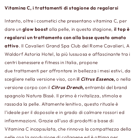
Vitamina C, i trattamenti di stagione da regalarsi
Intanto, oltre i cosmetici che presentano vitamina C, per
dare un
glow boost
alla pelle, in questa stagione,
il top è
regalarsi un trattamento con alla base questo amato
attivo
. Il Cavalieri Grand Spa Club del Rome Cavalieri, A
Waldorf Astoria Hotel, la più lussuosa e affascinante tra i
centri benessere e fitness in Italia, propone
due
trattamenti
per affrontare in bellezza i mesi estivi, da
scegliere nella versione viso, con
il
Citrus Essenc
e,
o nella
versione corpo con il
Citrus Drench,
entrambi del brand
spagnolo Natura Bissé. Il primo è rivitalizza, stimola e
rassoda la pelle. Altamente lenitivo, questo rituale è
l’ideale per il doposole e in grado di calmare rossori ed
infiammazioni. Grazie all’uso di prodotti a base di
Vitamina C incapsulata, che rinnova la compattezza della
pelle con la produzione di collagene ed è ottima per