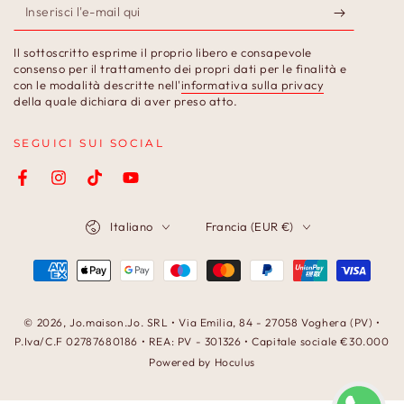
Inserisci
l'e-
Il sottoscritto esprime il proprio libero e consapevole
mail
consenso per il trattamento dei propri dati per le finalità e
con le modalità descritte nell'
informativa sulla privacy
qui
della quale dichiara di aver preso atto.
SEGUICI SUI SOCIAL
Facebook
Instagram
TikTok
YouTube
Lingua
Paese/Area
Italiano
Francia (EUR €)
geografica
Modalità
di
pagamento
© 2026,
Jo.maison.Jo
. SRL • Via Emilia, 84 - 27058 Voghera (PV) •
P.Iva/C.F 02787680186 • REA: PV - 301326 • Capitale sociale €30.000
Powered by Hoculus