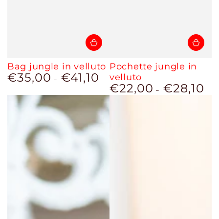
Bag jungle in velluto
Pochette jungle in
€35,00
€41,10
Prezzo
velluto
regolare
€22,00
€28,10
Prezzo
regolare