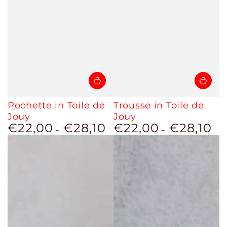
Pochette in Toile de
Trousse in Toile de
Jouy
Jouy
€22,00
€28,10
€22,00
€28,10
Prezzo
Prezzo
regolare
regolare