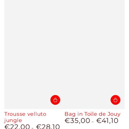
Trousse velluto
Bag in Toile de Jouy
€35,00
€41,10
jungle
Prezzo
€22,00
€28,10
regolare
Prezzo