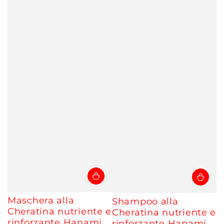
Maschera alla
Shampoo alla
Cheratina nutriente e
Cheratina nutriente e
rinforzante Hanami
rinforzante Hanami