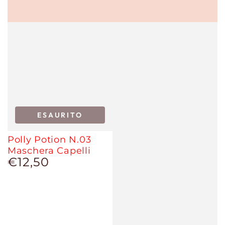
ESAURITO
Polly Potion N.03
Maschera Capelli
€12,50
Prezzo
regolare