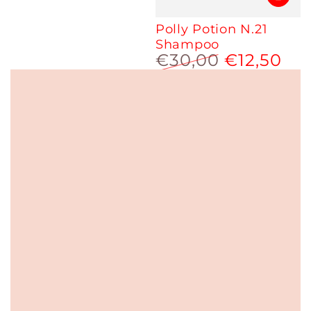
Polly Potion N.21
Shampoo
€30,00
€12,50
Prezzo
Prezzo
regolare
scontato