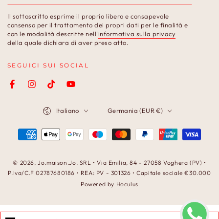
l'e-
Il sottoscritto esprime il proprio libero e consapevole
mail
consenso per il trattamento dei propri dati per le finalità e
con le modalità descritte nell'
informativa sulla privacy
qui
della quale dichiara di aver preso atto.
SEGUICI SUI SOCIAL
Facebook
Instagram
TikTok
YouTube
Lingua
Paese/Area
Italiano
Germania (EUR €)
geografica
Modalità
di
pagamento
© 2026,
Jo.maison.Jo
. SRL • Via Emilia, 84 - 27058 Voghera (PV) •
P.Iva/C.F 02787680186 • REA: PV - 301326 • Capitale sociale €30.000
Powered by Hoculus