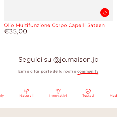
Olio Multifunzione Corpo Capelli Sateen
€35,00
Prezzo
regolare
Seguici su @jo.maison.jo
Entra a far parte della nostra
community
Naturali
Innovativi
Testati
Made in I