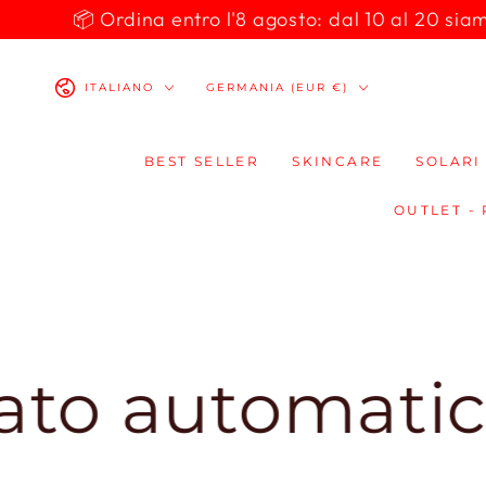
PASSA AL
📦 Ordina entro l'8 agosto: dal 10 al 20 siamo 
CONTENUTO
Lingua
Paese/Area
ITALIANO
GERMANIA (EUR €)
geografica
BEST SELLER
SKINCARE
SOLARI
OUTLET -
 automaticame