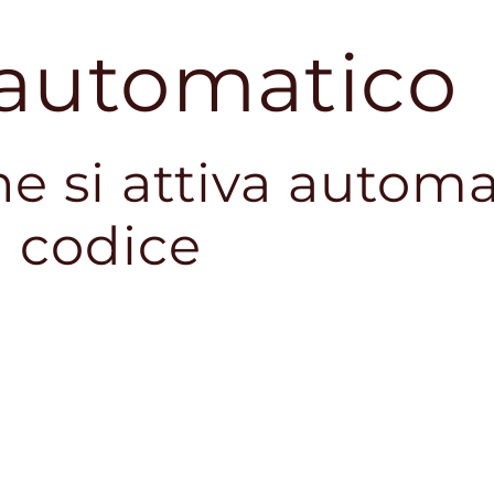
 automatico
e si attiva autom
 codice