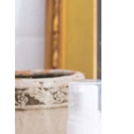
Corpo
Antiage
e
Riequilibrante