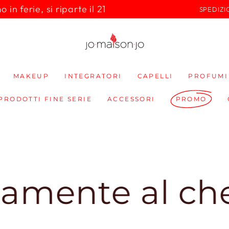
in ferie, si riparte il 21
SPEDIZI
MAKEUP
INTEGRATORI
CAPELLI
PROFUMI
 PRODOTTI FINE SERIE
ACCESSORI
PROMO
nte al checko