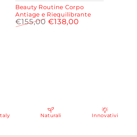
Beauty Routine Corpo
Antiage e Riequilibrante
€155,00
€138,00
Prezzo
Prezzo
regolare
scontato
y
Naturali
Innovativi