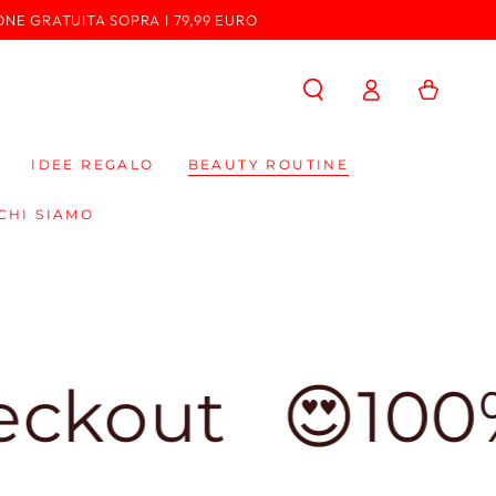
ONE GRATUITA SOPRA I 79,99 EURO
Accedi
Carello
IDEE REGALO
BEAUTY ROUTINE
CHI SIAMO
ut
😍100% Mad