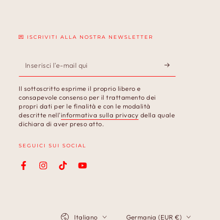
💌 ISCRIVITI ALLA NOSTRA NEWSLETTER
Inserisci
l'e-
Il sottoscritto esprime il proprio libero e
mail
consapevole consenso per il trattamento dei
propri dati per le finalità e con le modalità
qui
descritte nell'
informativa sulla privacy
della quale
dichiara di aver preso atto.
SEGUICI SUI SOCIAL
Facebook
Instagram
TikTok
YouTube
Lingua
Paese/Area
Italiano
Germania (EUR €)