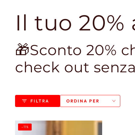
Il tuo 20%
🎁Sconto 20% ch
check out senza
FILTRA
ORDINA PER
Beauty
–11%
Routine