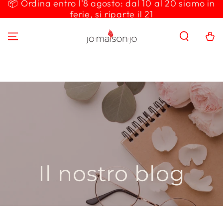
📦 Ordina entro l'8 agosto: dal 10 al 20 siamo in
PASSA AL
ferie, si riparte il 21
CONTENUTO
Carello
Il nostro blog