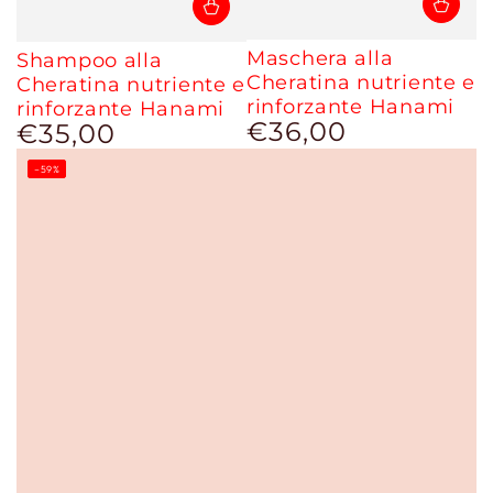
Maschera alla
Shampoo alla
Cheratina nutriente e
Cheratina nutriente e
rinforzante Hanami
rinforzante Hanami
€36,00
€35,00
Prezzo
Prezzo
regolare
regolare
–59%