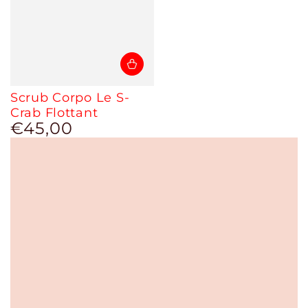
Scrub Corpo Le S-
Crab Flottant
€45,00
Prezzo
regolare