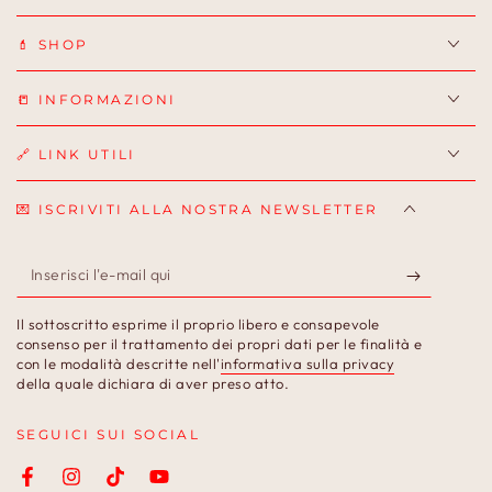
💄 SHOP
📒 INFORMAZIONI
🔗 LINK UTILI
💌 ISCRIVITI ALLA NOSTRA NEWSLETTER
Inserisci
l'e-
Il sottoscritto esprime il proprio libero e consapevole
mail
consenso per il trattamento dei propri dati per le finalità e
con le modalità descritte nell'
informativa sulla privacy
qui
della quale dichiara di aver preso atto.
SEGUICI SUI SOCIAL
Facebook
Instagram
TikTok
YouTube