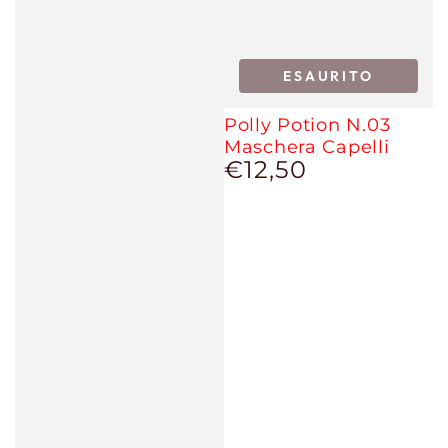
ESAURITO
Polly Potion N.03
Maschera Capelli
€12,50
Prezzo
regolare