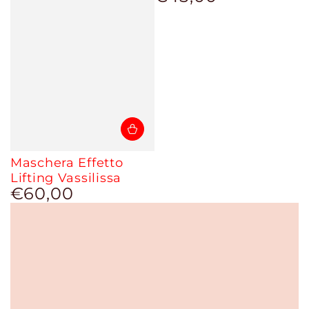
regolare
Maschera Effetto
Lifting Vassilissa
€60,00
Prezzo
regolare