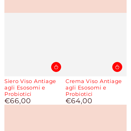
Siero Viso Antiage
Crema Viso Antiage
agli Esosomi e
agli Esosomi e
Probiotici
Probiotici
€66,00
€64,00
Prezzo
Prezzo
regolare
regolare