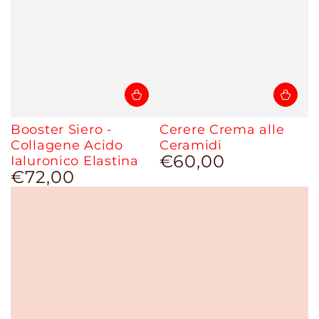
Booster Siero -
Cerere Crema alle
Collagene Acido
Ceramidi
€60,00
Ialuronico Elastina
Prezzo
€72,00
regolare
Prezzo
regolare