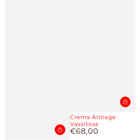
Crema Antiage
Vassilissa
€68,00
Prezzo
regolare