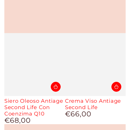
Siero Oleoso Antiage
Crema Viso Antiage
Second Life Con
Second Life
€66,00
Coenzima Q10
Prezzo
€68,00
regolare
Prezzo
regolare