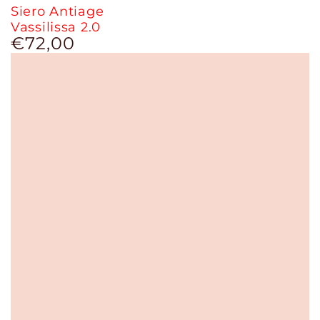
Siero Antiage
Vassilissa 2.0
€72,00
Prezzo
regolare