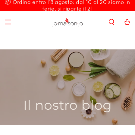
📦 Ordina entro l'8 agosto: dal 10 al 20 siamo in
PASSA AL
ferie, si riparte il 21
CONTENUTO
Carello
Il nostro blog