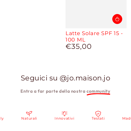
Latte Solare SPF 15 -
100 ML
€35,00
Prezzo
regolare
Seguici su @jo.maison.jo
Entra a far parte della nostra
community
Naturali
Innovativi
Testati
Made in 