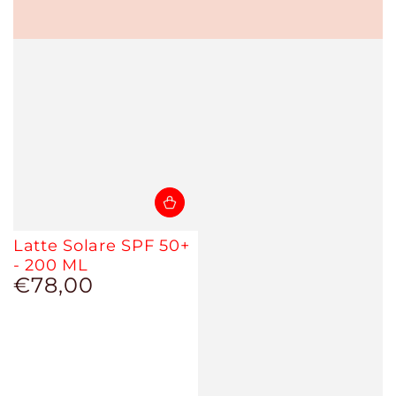
Latte Solare SPF 50+
- 200 ML
€78,00
Prezzo
regolare