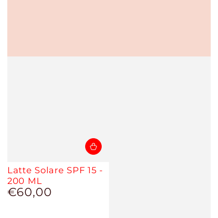
Latte Solare SPF 15 -
200 ML
€60,00
Prezzo
regolare