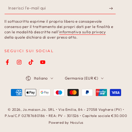
Inserisci
l'e-
Il sottoscritto esprime il proprio libero e consapevole
mail
consenso per il trattamento dei propri dati per le finalità e
con le modalità descritte nell'
informativa sulla privacy
qui
della quale dichiara di aver preso atto.
SEGUICI SUI SOCIAL
Facebook
Instagram
TikTok
YouTube
Lingua
Paese/Area
Italiano
Germania (EUR €)
geografica
Modalità
di
pagamento
© 2026,
Jo.maison.Jo
. SRL • Via Emilia, 84 - 27058 Voghera (PV) •
P.Iva/C.F 02787680186 • REA: PV - 301326 • Capitale sociale €30.000
Powered by Hoculus