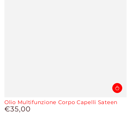
Olio Multifunzione Corpo Capelli Sateen
€35,00
Prezzo
regolare