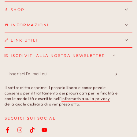
💄 SHOP
📒 INFORMAZIONI
🔗 LINK UTILI
💌 ISCRIVITI ALLA NOSTRA NEWSLETTER
Inserisci
l'e-
Il sottoscritto esprime il proprio libero e consapevole
mail
consenso per il trattamento dei propri dati per le finalità e
con le modalità descritte nell'
informativa sulla privacy
qui
della quale dichiara di aver preso atto.
SEGUICI SUI SOCIAL
Facebook
Instagram
TikTok
YouTube