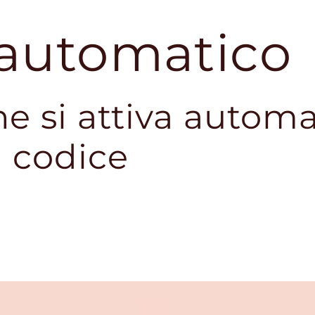
 automatico
e si attiva autom
 codice
Mini
Size