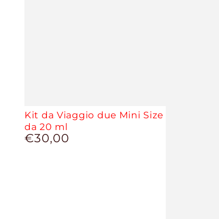
Kit da Viaggio due Mini Size
da 20 ml
€30,00
Prezzo
regolare