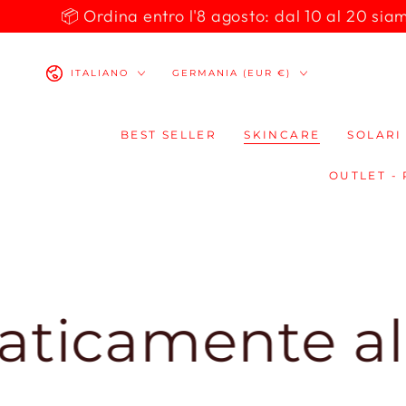
PASSA AL
📦 Ordina entro l'8 agosto: dal 10 al 20 siamo 
CONTENUTO
Lingua
Paese/Area
ITALIANO
GERMANIA (EUR €)
geografica
BEST SELLER
SKINCARE
SOLARI
OUTLET -
mente al che