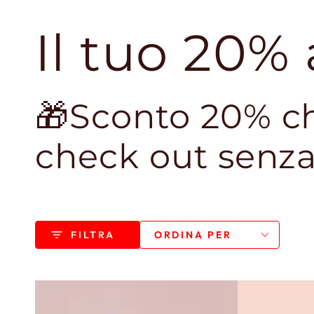
Il tuo 20%
🎁Sconto 20% ch
check out senza
FILTRA
ORDINA PER
Kit
Mini
da
Size