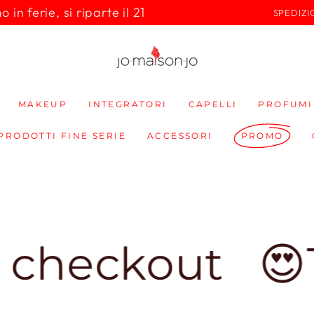
in ferie, si riparte il 21
SPEDIZI
MAKEUP
INTEGRATORI
CAPELLI
PROFUMI
 PRODOTTI FINE SERIE
ACCESSORI
PROMO
ckout
😍100% 