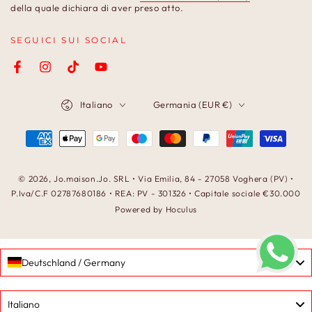
qui
della quale dichiara di aver preso atto.
SEGUICI SUI SOCIAL
Facebook
Instagram
TikTok
YouTube
Lingua
Paese/Area
Italiano
Germania (EUR €)
geografica
Modalità
di
pagamento
© 2026,
Jo.maison.Jo
. SRL • Via Emilia, 84 - 27058 Voghera (PV) •
P.Iva/C.F 02787680186 • REA: PV - 301326 • Capitale sociale €30.000
Powered by Hoculus
Deutschland / Germany
Language
Italiano