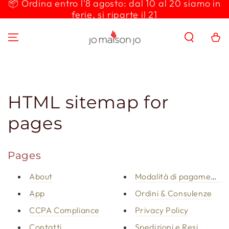
📦 Ordina entro l'8 agosto: dal 10 al 20 siamo in
PASSA AL
ferie, si riparte il 21
CONTENUTO
Carello
HTML sitemap for
pages
Pages
About
Modalità di pagamento
App
Ordini & Consulenze
CCPA Compliance
Privacy Policy
Contatti
Spedizioni e Resi