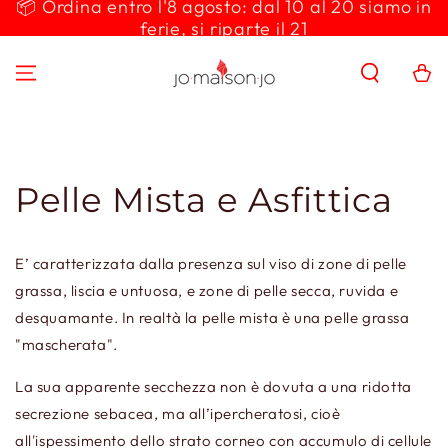
📦 Ordina entro l'8 agosto: dal 10 al 20 siamo in
PASSA AL
ferie, si riparte il 21
CONTENUTO
Carello
Pelle Mista e Asfittica
E’ caratterizzata dalla presenza sul viso di zone di pelle
grassa, liscia e untuosa, e zone di pelle secca, ruvida e
desquamante. In realtà la pelle mista è una pelle grassa
"mascherata".
La sua apparente secchezza non è dovuta a una ridotta
secrezione sebacea, ma all’ipercheratosi, cioè
all'ispessimento dello strato corneo con accumulo di cellule