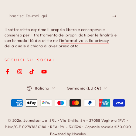
Inserisci
l'e-
Il sottoscritto esprime il proprio libero e consapevole
mail
consenso per il trattamento dei propri dati per le finalità e
con le modalità descritte nell'
informativa sulla privacy
qui
della quale dichiara di aver preso atto.
SEGUICI SUI SOCIAL
Facebook
Instagram
TikTok
YouTube
Lingua
Paese/Area
Italiano
Germania (EUR €)
geografica
Modalità
di
pagamento
© 2026,
Jo.maison.Jo
. SRL • Via Emilia, 84 - 27058 Voghera (PV) •
P.Iva/C.F 02787680186 • REA: PV - 301326 • Capitale sociale €30.000
Powered by Hoculus