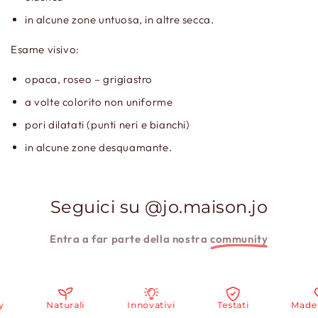
in alcune zone untuosa, in altre secca.
Esame visivo:
opaca, roseo – grigiastro
a volte colorito non uniforme
pori dilatati (punti neri e bianchi)
in alcune zone desquamante.
Seguici su @jo.maison.jo
Entra a far parte della nostra
community
y
Naturali
Innovativi
Testati
Made i