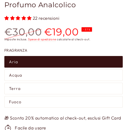
Profumo Analcolico
22 recensioni
€30,00
€19,00
–37%
Prezzo
Prezzo
Imposte incluse.
Spese di spedizione
calcolate al check-out.
regolare
scontato
FRAGRANZA
Aria
Acqua
Terra
Fuoco
🎁 Sconto 20% automatico al check-out, esclusi Gift Card
Facile da usare