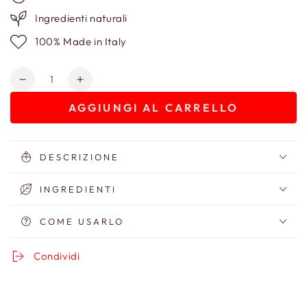
Ingredienti naturali
100% Made in Italy
Quantità
Diminuisci
Aumenta
quantità
quantità
AGGIUNGI AL CARRELLO
per
per
Hydroparfum
Hydroparfum
-
-
Eau
Eau
DESCRIZIONE
De
De
Parfum
Parfum
INGREDIENTI
-
-
Profumo
Profumo
COME USARLO
Analcolico
Analcolico
Condividi