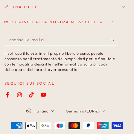
🔗 LINK UTILI
💌 ISCRIVITI ALLA NOSTRA NEWSLETTER
Inserisci
l'e-
Il sottoscritto esprime il proprio libero e consapevole
mail
consenso per il trattamento dei propri dati per le finalità e
con le modalità descritte nell'
informativa sulla privacy
qui
della quale dichiara di aver preso atto.
SEGUICI SUI SOCIAL
Facebook
Instagram
TikTok
YouTube
Lingua
Paese/Area
Italiano
Germania (EUR €)
geografica
Modalità